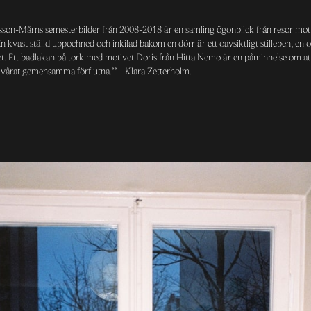
son-Mårns semesterbilder från 2008-2018 är en samling ögonblick från resor mot o
En kvast ställd uppochned och inkilad bakom en dörr är ett oavsiktligt stilleben, en 
het. Ett badlakan på tork med motivet Doris från Hitta Nemo är en påminnelse om att 
a vårat gemensamma förflutna.’’ - Klara Zetterholm.