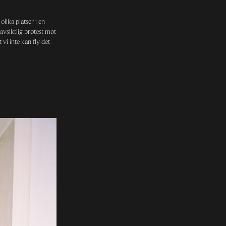
lika platser i en
oavsiktlig protest mot
vi inte kan fly det