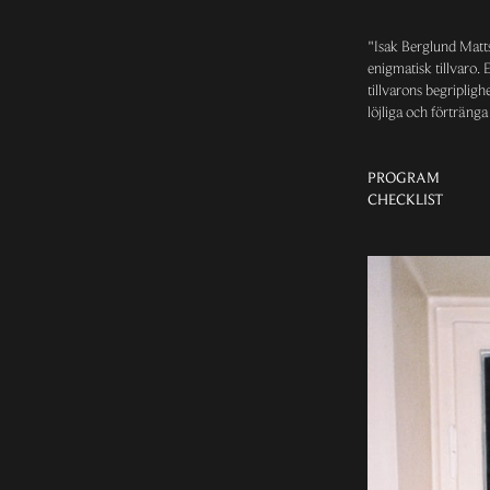
"Isak Berglund Matts
enigmatisk tillvaro. 
tillvarons begriplig
löjliga och förträng
PROGRAM
CHECKLIST