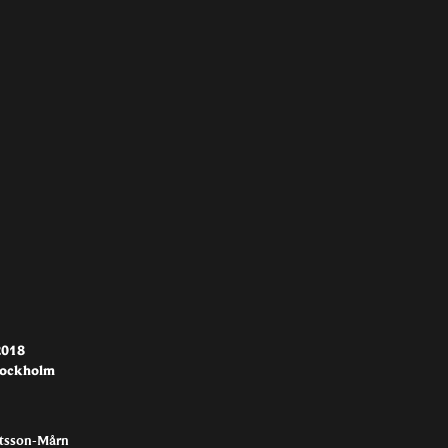
2018
tockholm
ttsson-Mårn